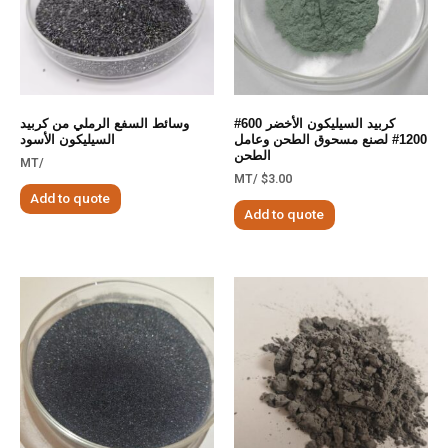
كربيد السيليكون الأخضر 600#
وسائط السفع الرملي من كربيد
1200# لصنع مسحوق الطحن وعامل
السيليكون الأسود
الطحن
/MT
/MT
$
3.00
Add to quote
Add to quote