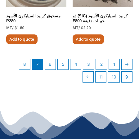
كربيد السيليكون الأسود (SiC) ذو
مسحوق كربيد السيليكون الأسود
حبيبات دقيقة F800
P280
/MT
$
1.80
/MT
$
2.20
Add to quote
Add to quote
8
7
6
5
4
3
2
1
←
→
11
10
9