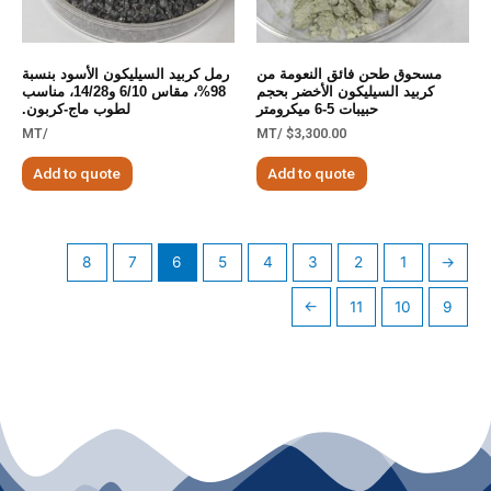
مسحوق طحن فائق النعومة من
رمل كربيد السيليكون الأسود بنسبة
كربيد السيليكون الأخضر بحجم
98%، مقاس 6/10 و14/28، مناسب
حبيبات 5-6 ميكرومتر
لطوب ماج-كربون.
/MT
/MT
$
3,300.00
Add to quote
Add to quote
8
7
6
5
4
3
2
1
←
→
11
10
9