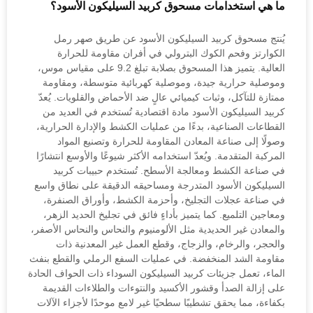
ما هي استخدامات مسحوق كربيد السيليكون الأسود؟
يُنتج مسحوق كربيد السيليكون الأسود عن طريق صهر رمل
الكوارتز وفحم الكوك البترولي في أفران مقاومة للحرارة
العالية. يتميز هذا المسحوق بصلابة تبلغ 9.2 على مقياس موس،
وموصلية حرارية جيدة، وموصلية كهربائية متوسطة، ومقاومة
ممتازة للتآكل، وثبات كيميائي عالٍ ضد الأحماض والقلويات. يُعدّ
كربيد السيليكون الأسود مادة اقتصادية تُستخدم في العديد من
القطاعات الصناعية، بدءًا من عمليات الكشط والإدارة الحرارية،
وصولًا إلى صناعة المعادن المقاومة للحرارة وتصنيع المواد
المركبة المتقدمة. ويُعدّ استخدامه الأكثر شيوعًا والأوسع انتشارًا
في صناعة الكشط ومعالجة الأسطح. تُستخدم حبيبات كربيد
السيليكون الأسود المتدرجة ومساحيقه الدقيقة على نطاق واسع
في صناعة عجلات التجليخ، وأحزمة الكشط، وأوراق الصنفرة،
ومعاجين التلميع. كما يتميز بأداءٍ فائق في تجليخ الحديد الزهر،
والمعادن غير الحديدية مثل الألومنيوم والنحاس والنحاس الأصفر،
والحجر، والرخام، والزجاج، وقطع العمل غير المعدنية ذات
مقاومة الشد المنخفضة. في عمليات السفع الرملي والقطع بنفث
الماء، تعمل جزيئات كربيد السيليكون السوداء ذات الحواف الحادة
على إزالة الصدأ وقشور الأكسيد والنتوءات والطلاءات القديمة
بكفاءة، مما يحقق تشطيبًا سطحيًا غير لامع موحدًا لأجزاء الآلات