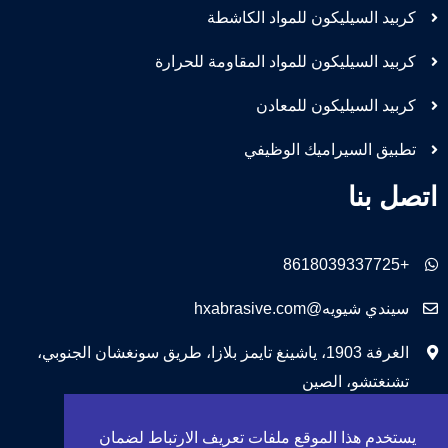
كربيد السيليكون للمواد الكاشطة
كربيد السيليكون للمواد المقاومة للحرارة
كربيد السيليكون للمعادن
تطبيق السيراميك الوظيفي
اتصل بنا
+8618039337725
سيندي شيويه@hxabrasive.com
الغرفة 1903، ياشينغ تايمز بلازا، طريق سونغشان الجنوبي،
تشنغتشو، الصين
يستخدم هذا الموقع ملفات تعريف الارتباط لضمان