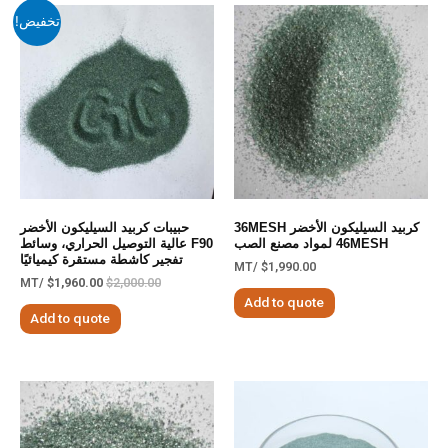
تخفيض!
كربيد السيليكون الأخضر 36MESH
حبيبات كربيد السيليكون الأخضر
46MESH لمواد مصنع الصب
F90 عالية التوصيل الحراري، وسائط
تفجير كاشطة مستقرة كيميائيًا
/MT
$
1,990.00
/MT
$
1,960.00
$
2,000.00
Add to quote
Add to quote