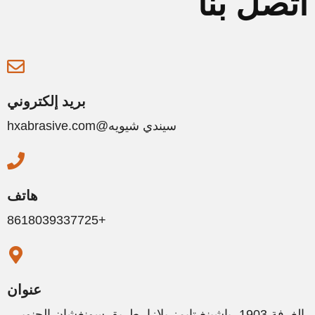
اتصل بنا
بريد إلكتروني
سيندي شيويه@hxabrasive.com
هاتف
+8618039337725
عنوان
الغرفة 1903، ياشينغ تايمز بلازا، طريق سونغشان الجنوبي،