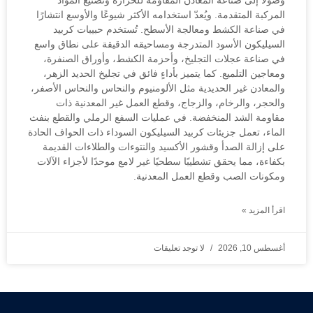
وصولًا إلى صناعة المعادن المقاومة للحرارة وتصنيع المواد
المركبة المتقدمة. ويُعدّ استخدامه الأكثر شيوعًا والأوسع انتشارًا
في صناعة الكشط ومعالجة الأسطح. تُستخدم حبيبات كربيد
السيليكون الأسود المتدرجة ومساحيقه الدقيقة على نطاق واسع
في صناعة عجلات التجليخ، وأحزمة الكشط، وأوراق الصنفرة،
ومعاجين التلميع. كما يتميز بأداءٍ فائق في تجليخ الحديد الزهر،
والمعادن غير الحديدية مثل الألومنيوم والنحاس والنحاس الأصفر،
والحجر، والرخام، والزجاج، وقطع العمل غير المعدنية ذات
مقاومة الشد المنخفضة. في عمليات السفع الرملي والقطع بنفث
الماء، تعمل جزيئات كربيد السيليكون السوداء ذات الحواف الحادة
على إزالة الصدأ وقشور الأكسيد والنتوءات والطلاءات القديمة
بكفاءة، مما يحقق تشطيبًا سطحيًا غير لامع موحدًا لأجزاء الآلات
ومكونات الصب وقطع العمل المعدنية.
اقرأ المزيد »
أغسطس 10, 2026
لا توجد تعليقات